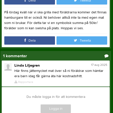
Dela
Tweeta
På lördag kväll när vi ska grilla med föräldrarna kommer det finnas
hamburgare till er också. Ni behöver alltså inte ta med egen mat
som ni brukar. För detta tar vi en symbolisk summa på 50kr/
förälder som ni kan swisha på plats. Hoppas vi ses.
Dela
Tweeta
1
kommentar
17 aug 2025
Linda Liljegren
Här finns jättemycket mat över så ni föräldrar som hämtar
era barn idag får gärna äta här kostnadsfritt.
Rapportera
Du måste logga in för att kommentera
Logga in