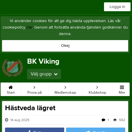
Logga in
Vi använder cookies för att ge dig bästa upplevelsen. Läs vår
cookiepolicy
här
. Genom att fortsätta använda tjänsten godkänner du
denna.
Okej
BK Viking
Välj grupp
Start
Prova på
Medlemskap
Klubbshop
Mer
Hästveda lägret
14 aug 2025
1
582